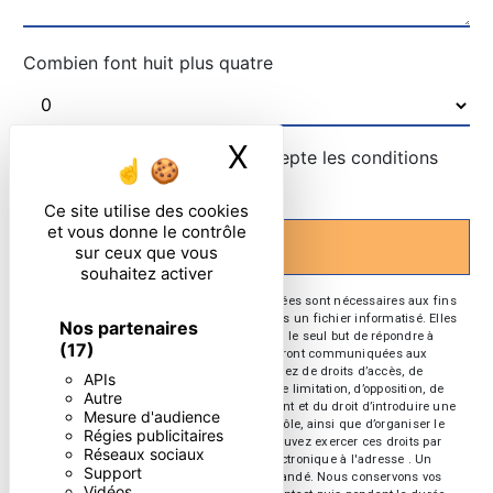
Combien font huit plus quatre
X
Masquer le ban
En cochant cette case, j'accepte les conditions
particulières ci-dessous **
Ce site utilise des cookies
et vous donne le contrôle
ENVOYER
sur ceux que vous
souhaitez activer
** Les données personnelles communiquées sont nécessaires aux fins
de vous contacter et sont enregistrées dans un fichier informatisé. Elles
Nos partenaires
sont destinées à et ses sous-traitants dans le seul but de répondre à
(17)
votre message. Les données collectées seront communiquées aux
seuls destinataires suivants: . Vous disposez de droits d’accès, de
APIs
rectification, d’effacement, de portabilité, de limitation, d’opposition, de
Autre
retrait de votre consentement à tout moment et du droit d’introduire une
Mesure d'audience
réclamation auprès d’une autorité de contrôle, ainsi que d’organiser le
Régies publicitaires
sort de vos données post-mortem. Vous pouvez exercer ces droits par
Réseaux sociaux
voie postale à l'adresse ou par courrier électronique à l'adresse . Un
Support
justificatif d'identité pourra vous être demandé. Nous conservons vos
Vidéos