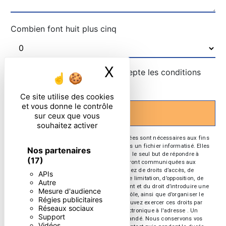
Combien font huit plus cinq
X
Masquer le ban
En cochant cette case, j'accepte les conditions
particulières ci-dessous **
Ce site utilise des cookies
et vous donne le contrôle
ENVOYER
sur ceux que vous
souhaitez activer
** Les données personnelles communiquées sont nécessaires aux fins
de vous contacter et sont enregistrées dans un fichier informatisé. Elles
Nos partenaires
sont destinées à et ses sous-traitants dans le seul but de répondre à
(17)
votre message. Les données collectées seront communiquées aux
seuls destinataires suivants: . Vous disposez de droits d’accès, de
APIs
rectification, d’effacement, de portabilité, de limitation, d’opposition, de
Autre
retrait de votre consentement à tout moment et du droit d’introduire une
Mesure d'audience
réclamation auprès d’une autorité de contrôle, ainsi que d’organiser le
Régies publicitaires
sort de vos données post-mortem. Vous pouvez exercer ces droits par
Réseaux sociaux
voie postale à l'adresse ou par courrier électronique à l'adresse . Un
Support
justificatif d'identité pourra vous être demandé. Nous conservons vos
Vidéos