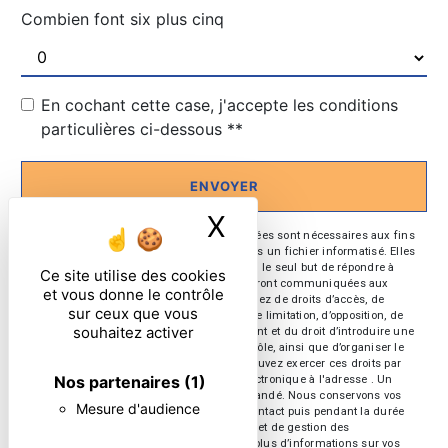
Combien font six plus cinq
En cochant cette case, j'accepte les conditions
particulières ci-dessous **
ENVOYER
X
Masquer le ban
** Les données personnelles communiquées sont nécessaires aux fins
de vous contacter et sont enregistrées dans un fichier informatisé. Elles
sont destinées à et ses sous-traitants dans le seul but de répondre à
Ce site utilise des cookies
votre message. Les données collectées seront communiquées aux
et vous donne le contrôle
seuls destinataires suivants: . Vous disposez de droits d’accès, de
sur ceux que vous
rectification, d’effacement, de portabilité, de limitation, d’opposition, de
souhaitez activer
retrait de votre consentement à tout moment et du droit d’introduire une
réclamation auprès d’une autorité de contrôle, ainsi que d’organiser le
sort de vos données post-mortem. Vous pouvez exercer ces droits par
Nos partenaires
(1)
voie postale à l'adresse ou par courrier électronique à l'adresse . Un
justificatif d'identité pourra vous être demandé. Nous conservons vos
Mesure d'audience
données pendant la période de prise de contact puis pendant la durée
de prescription légale aux fins probatoires et de gestion des
contentieux. Consultez le site cnil.fr pour plus d’informations sur vos