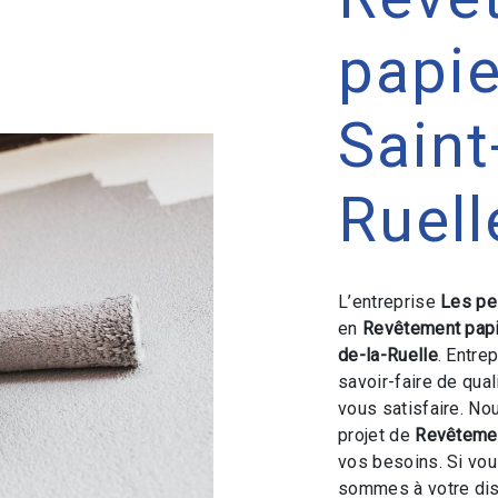
papie
Saint
Ruell
L’entreprise
Les pe
en
Revêtement papi
de-la-Ruelle
. Entre
savoir-faire de qua
vous satisfaire. N
projet de
Revêtemen
vos besoins. Si vo
sommes à votre dis