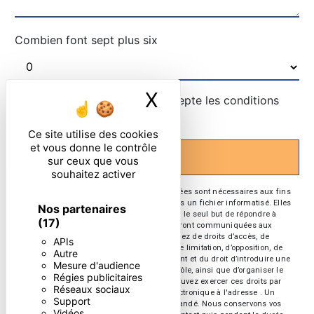
Combien font sept plus six
X
Masquer le ban
En cochant cette case, j'accepte les conditions
particulières ci-dessous **
Ce site utilise des cookies
et vous donne le contrôle
ENVOYER
sur ceux que vous
souhaitez activer
** Les données personnelles communiquées sont nécessaires aux fins
de vous contacter et sont enregistrées dans un fichier informatisé. Elles
Nos partenaires
sont destinées à et ses sous-traitants dans le seul but de répondre à
(17)
votre message. Les données collectées seront communiquées aux
seuls destinataires suivants: . Vous disposez de droits d’accès, de
APIs
rectification, d’effacement, de portabilité, de limitation, d’opposition, de
Autre
retrait de votre consentement à tout moment et du droit d’introduire une
Mesure d'audience
réclamation auprès d’une autorité de contrôle, ainsi que d’organiser le
Régies publicitaires
sort de vos données post-mortem. Vous pouvez exercer ces droits par
Réseaux sociaux
voie postale à l'adresse ou par courrier électronique à l'adresse . Un
Support
justificatif d'identité pourra vous être demandé. Nous conservons vos
Vidéos